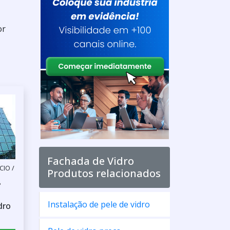
or
Fachada de Vidro
IO /
Produtos relacionados
P
Instalação de pele de vidro
dro