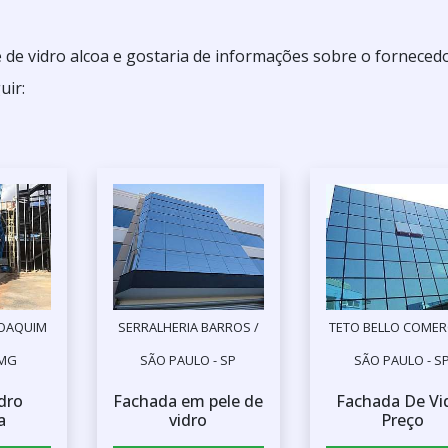
 de vidro alcoa e gostaria de informações sobre o forneced
uir:
JOAQUIM
SERRALHERIA BARROS /
TETO BELLO COMERC
 MG
SÃO PAULO - SP
SÃO PAULO - S
idro
Fachada em pele de
Fachada De Vi
a
vidro
Preço