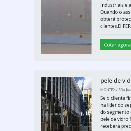
Industriais e
Quando o ass
obterá prote
clientes.DIFER
Cotar agora
pele de vi
MONTEX / São Joa
Se o cliente f
na líder do 
do segmento e
pele de vidro
receberá pre