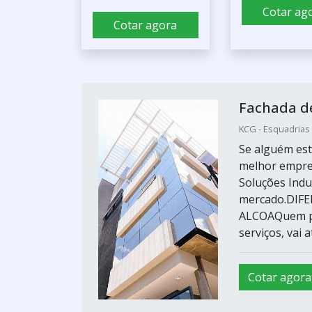
Cotar ag
Cotar agora
Fachada de
KCG - Esquadrias 
Se alguém est
melhor empre
Soluções Indu
mercado.DIF
ALCOAQuem pr
serviços, vai 
Cotar agora