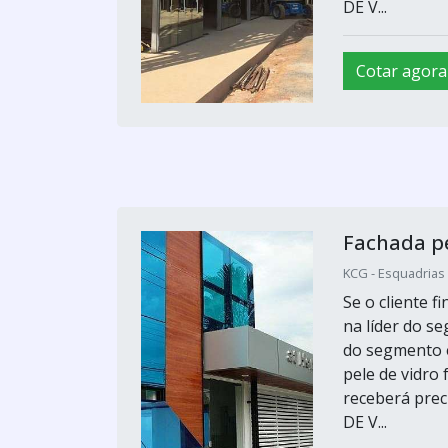
DE V...
Cotar agora
Fachada pe
KCG - Esquadrias 
Se o cliente f
na líder do 
do segmento e
pele de vidro
receberá pre
DE V...