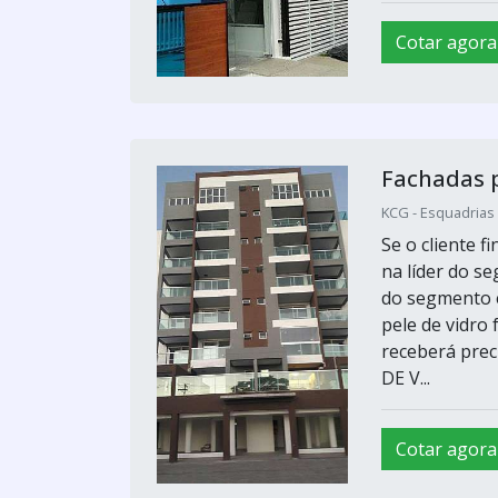
Cotar agora
Fachadas p
KCG - Esquadrias 
Se o cliente f
na líder do 
do segmento e
pele de vidro
receberá pre
DE V...
Cotar agora