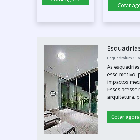
Cotar ag
Esquadrias
Esquadralum / Sã
As esquadrias
esse motivo, p
impactos mecâ
Esses acessór
arquitetura, p
Cotar agora