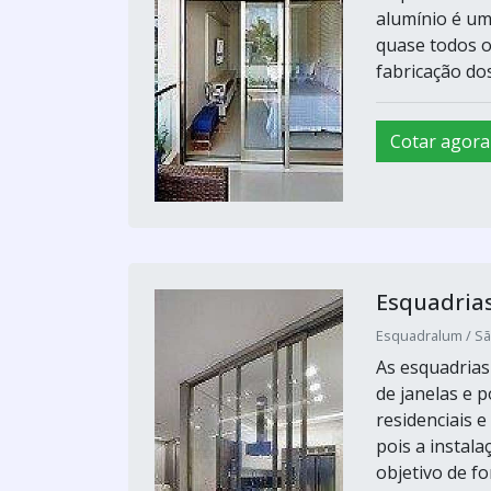
alumínio é um 
quase todos o
fabricação dos
Cotar agora
Esquadria
Esquadralum / Sã
As esquadrias
de janelas e 
residenciais e
pois a instal
objetivo de fo