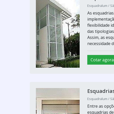
Esquadralum / Sã
As esquadrias
implementação
flexibilidade
das tipologia
Assim, as esq
necessidade do
Cotar agora
Esquadrias
Esquadralum / Sã
Entre as opçõ
esquadrias de