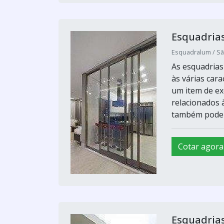
Esquadrias
Esquadralum / Sã
As esquadrias
às várias car
um item de exc
relacionados 
também pode s
Cotar agora
Esquadria