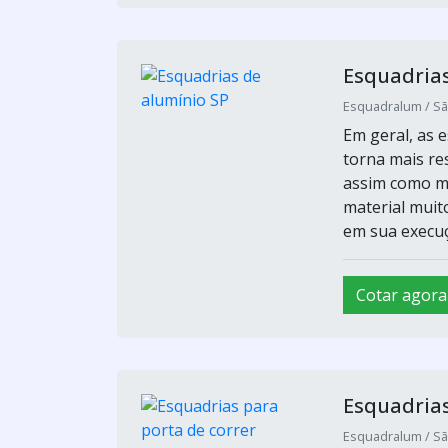
Esquadrias
Esquadralum / Sã
Em geral, as 
torna mais re
assim como ma
material muit
em sua execuçã
Cotar agora
Esquadrias
Esquadralum / Sã