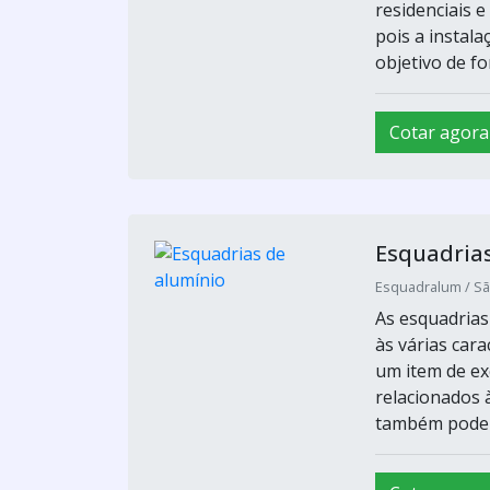
residenciais e
pois a instal
objetivo de fo
Cotar agora
Esquadrias
Esquadralum / Sã
As esquadrias
às várias car
um item de exc
relacionados 
também pode s