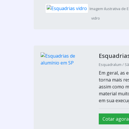
Imagem ilustrativa de 
vidro
Esquadria
Esquadralum / Sã
Em geral, as 
torna mais re
assim como ma
material muit
em sua execuçã
Cotar agora