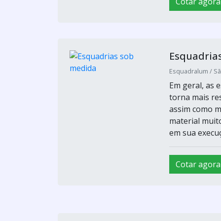
Cotar agora
Esquadria
Esquadralum / Sã
Em geral, as 
torna mais re
assim como ma
material muit
em sua execuçã
Cotar agora