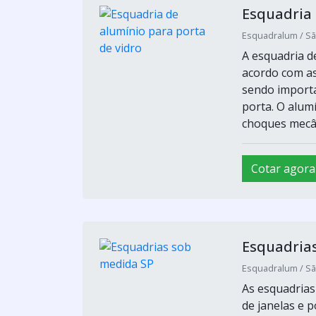
Esquadria 
Esquadralum / Sã
A esquadria d
acordo com as 
sendo importa
porta. O alum
choques mecân
Cotar agora
Esquadria
Esquadralum / Sã
As esquadrias
de janelas e 