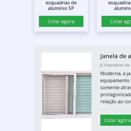
esquadrias de
esquadria
alumínio SP
alumíni
Cotar agora
Cotar ag
Janela de 
JC Esquadrias de 
Moderna, a ja
equipamento l
somente atrav
protagonizada
relação ao con
Cotar agora