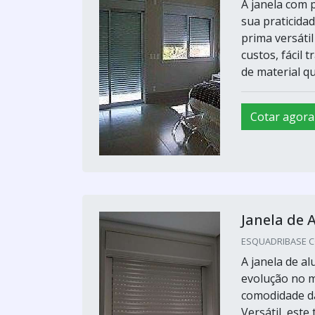
A janela com 
sua praticidad
prima versátil
custos, fácil 
de material qu
Cotar agora
Janela de 
ESQUADRIBASE CO
A janela de a
evolução no m
comodidade da
Versátil, este