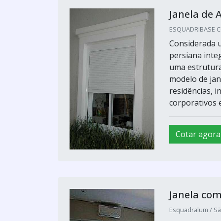
Janela de 
ESQUADRIBASE CO
Considerada u
persiana inte
uma estrutura 
modelo de jane
residências, i
corporativos e.
Cotar agora
Janela com
Esquadralum / Sã