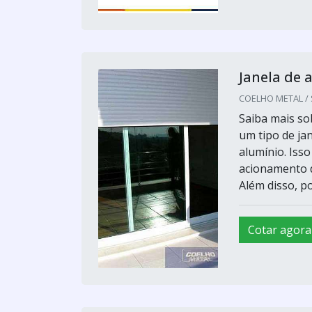
Janela de 
COELHO METAL / S
Saiba mais so
um tipo de ja
alumínio. Iss
acionamento d
Além disso, p
Cotar agora