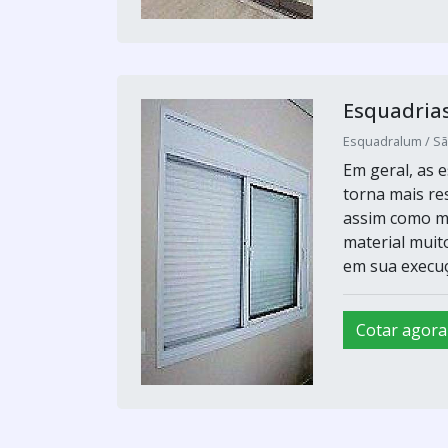
Esquadria
Esquadralum / Sã
Em geral, as 
torna mais re
assim como ma
material muit
em sua execuçã
Cotar agora