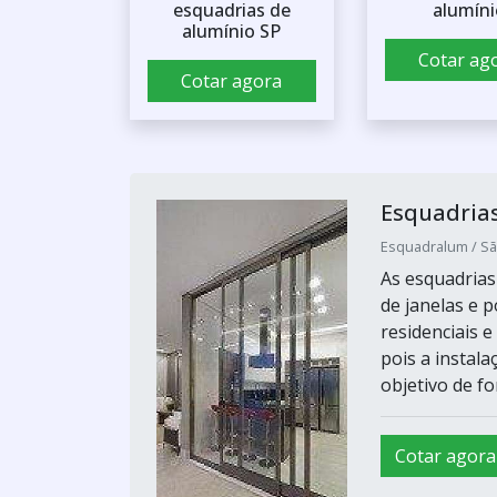
esquadrias de
alumíni
alumínio SP
Cotar ag
Cotar agora
Esquadria
Esquadralum / Sã
As esquadrias
de janelas e 
residenciais e
pois a instal
objetivo de fo
Cotar agora