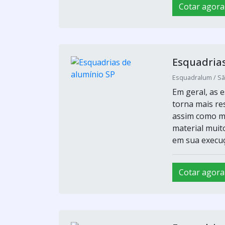
Cotar agora
Esquadrias
Esquadralum / Sã
Em geral, as 
torna mais re
assim como ma
material muit
em sua execuçã
Cotar agora