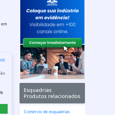
s
e em
SÃO
Esquadrias
ob
Produtos relacionados
Comércio de esquadrias