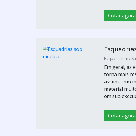
Cotar agora
Esquadria
Esquadralum / Sã
Em geral, as 
torna mais re
assim como ma
material muit
em sua execuçã
Cotar agora