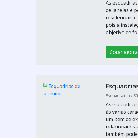
As esquadrias
de janelas e 
residenciais e
pois a instal
objetivo de fo
Cotar agora
Esquadrias
Esquadralum / Sã
As esquadrias
às várias car
um item de exc
relacionados 
também pode s