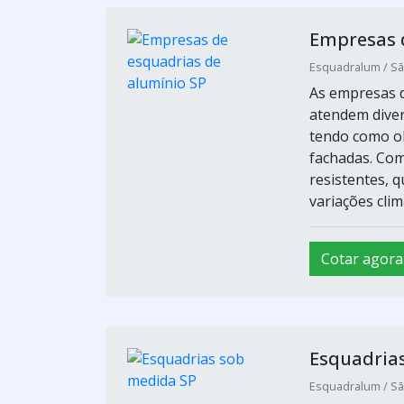
Empresas d
Esquadralum / Sã
As empresas d
atendem diver
tendo como ob
fachadas. Com
resistentes, 
variações climá
Cotar agora
Esquadria
Esquadralum / Sã