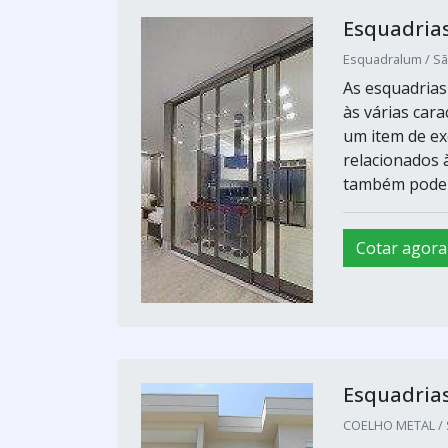
Esquadrias
Esquadralum / Sã
As esquadrias
às várias car
um item de exc
relacionados 
também pode s
Cotar agora
Esquadria
COELHO METAL / S