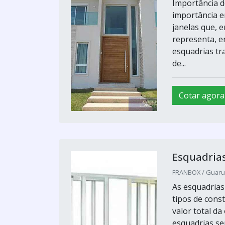
Importância 
importância 
janelas que, 
representa, e
esquadrias tr
de...
Cotar agora
Esquadrias
FRANBOX / Guarul
As esquadrias
tipos de cons
valor total d
esquadrias se