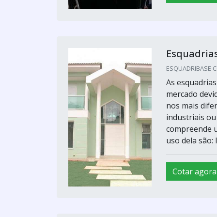
Esquadria
ESQUADRIBASE CO
As esquadrias
mercado devido
nos mais difer
industriais o
compreende um
uso dela são: 
Cotar agora