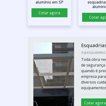
alumínio em SP
esquadria
alumíni
Cotar agora
Cotar ag
Esquadrias
YUJI ESQUADRIAS 
Toda obra nec
de segurança 
quando é prec
empresa para 
diversos cuid
equipamentos 
Cotar agora