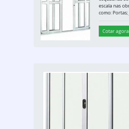
escala nas ob
como: Portas; J
Cotar agora